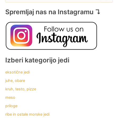
a
r
Spremljaj nas na Instagramu ↴
c
h
f
o
r
:
Izberi kategorijo jedi
eksotične jedi
juhe, obare
kruh, testo, pizze
meso
priloge
ribe in ostale morske jedi