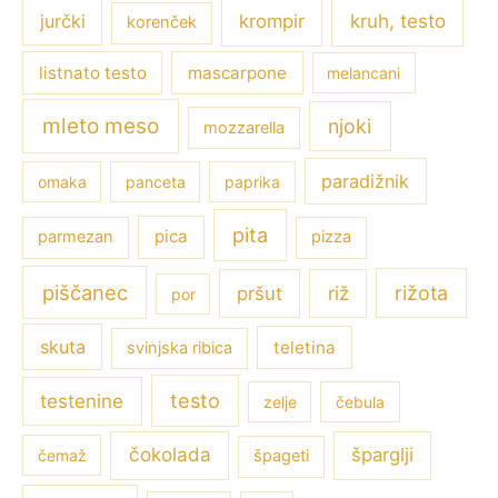
jurčki
krompir
kruh, testo
korenček
listnato testo
mascarpone
melancani
mleto meso
njoki
mozzarella
paradižnik
omaka
panceta
paprika
pita
pica
parmezan
pizza
piščanec
rižota
pršut
riž
por
skuta
teletina
svinjska ribica
testo
testenine
zelje
čebula
čokolada
šparglji
čemaž
špageti