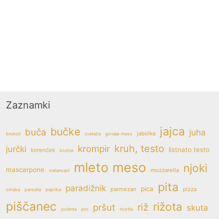
Zaznamki
jajca
bučke
buča
juha
jabolka
brokoli
cvetača
goveje meso
kruh, testo
krompir
jurčki
listnato testo
korenček
kozice
mleto meso
njoki
mascarpone
mozzarella
melancani
pita
paradižnik
pica
parmezan
pizza
omaka
panceta
paprika
piščanec
rižota
riž
pršut
skuta
polenta
por
ricotta