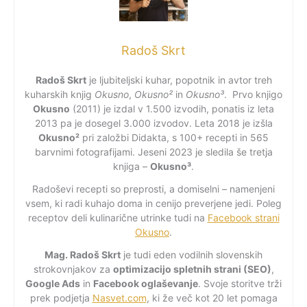
Radoš Skrt
Radoš Skrt
je ljubiteljski kuhar, popotnik in avtor treh
kuharskih knjig
Okusno
,
Okusno²
in
Okusno³
. Prvo knjigo
Okusno
(2011) je izdal v 1.500 izvodih, ponatis iz leta
2013 pa je dosegel 3.000 izvodov. Leta 2018 je izšla
Okusno²
pri založbi Didakta, s 100+ recepti in 565
barvnimi fotografijami. Jeseni 2023 je sledila še tretja
knjiga –
Okusno³
.
Radoševi recepti so preprosti, a domiselni – namenjeni
vsem, ki radi kuhajo doma in cenijo preverjene jedi. Poleg
receptov deli kulinarične utrinke tudi na
Facebook strani
Okusno
.
Mag. Radoš Skrt
je tudi eden vodilnih slovenskih
strokovnjakov za
optimizacijo spletnih strani (SEO)
,
Google Ads
in
Facebook oglaševanje
. Svoje storitve trži
prek podjetja
Nasvet.com
, ki že več kot 20 let pomaga