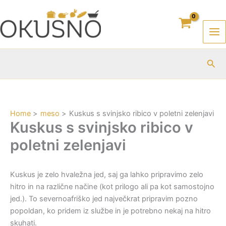
Skip
to
content
Sea
Home
meso
Kuskus s svinjsko ribico v poletni zelenjavi
Kuskus s svinjsko ribico v
poletni zelenjavi
Kuskus je zelo hvaležna jed, saj ga lahko pripravimo zelo
hitro in na različne načine (kot prilogo ali pa kot samostojno
jed.). To severnoafriško jed največkrat pripravim pozno
popoldan, ko pridem iz službe in je potrebno nekaj na hitro
skuhati.