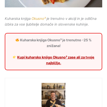
Kuharska knjiga
Okusno³
je trenutno v akciji in je odlična
izbira za vse ljubitelje domače in slovenske kuhinje.
Kuharska knjiga
Okusno³
je trenutno
-25 %
znižana
!
Kupi kuharsko knjigo Okusno³ zase ali za tvoje
najbližje.