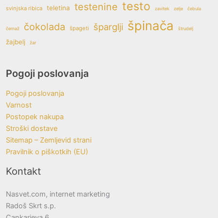
testo
testenine
teletina
svinjska ribica
zavitek
zelje
čebula
špinača
čokolada
šparglji
špageti
čemaž
štrudelj
žajbelj
žar
Pogoji poslovanja
Pogoji poslovanja
Varnost
Postopek nakupa
Stroški dostave
Sitemap – Zemljevid strani
Pravilnik o piškotkih (EU)
Kontakt
Nasvet.com, internet marketing
Radoš Skrt s.p.
Cankarjeva 6