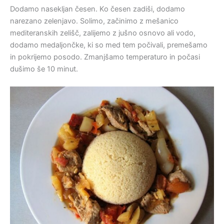
Dodamo nasekljan česen. Ko česen zadiši, dodamo
narezano zelenjavo. Solimo, začinimo z mešanico
mediteranskih zelišč, zalijemo z jušno osnovo ali vodo,
dodamo medaljončke, ki so med tem počivali, premešamo
in pokrijemo posodo. Zmanjšamo temperaturo in počasi
dušimo še 10 minut.