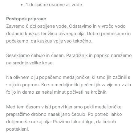
1 dcl jušne osnove ali vode
Postopek priprave
Zavremo 6 dcl osoljene vode. Odstavimo in v vročo vodo
dodamo kuskus ter žlico olivnega olja. Dobro premešamo in
počakamo, da kuskus vpije vso tekočino.
Sesekljamo čebulo in česen. Paradižnik in papriko narežemo
na srednje velike kose.
Na olivnem olju popečemo medaljončke, ki smo jih začinili s
soljo in poprom. Ko so medaljončki pečeni jih zavijemo v alu
folijo in damo za nekaj minut počivati na krožnik.
Med tem časom v isti ponvi kjer smo pekli medaljončke,
prepražimo drobno nasekljano čebulo. Po potrebi lahko
dolijemo še nekaj olja. Pražimo tako dolgo, da čebula
postekleni.